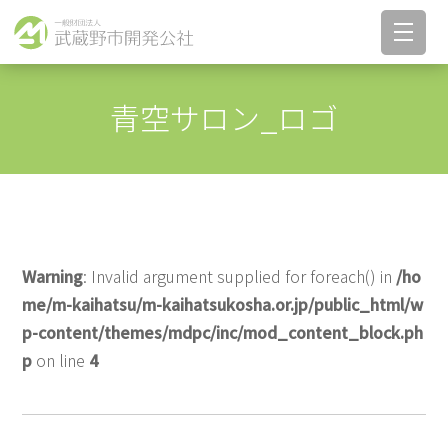
青空サロン_ロゴ
Warning
: Invalid argument supplied for foreach() in
/ho
me/m-kaihatsu/m-kaihatsukosha.or.jp/public_html/w
p-content/themes/mdpc/inc/mod_content_block.ph
p
on line
4