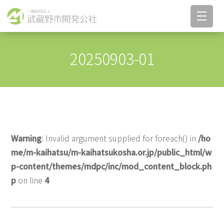
20250903-01
Warning
: Invalid argument supplied for foreach() in
/ho
me/m-kaihatsu/m-kaihatsukosha.or.jp/public_html/w
p-content/themes/mdpc/inc/mod_content_block.ph
p
on line
4