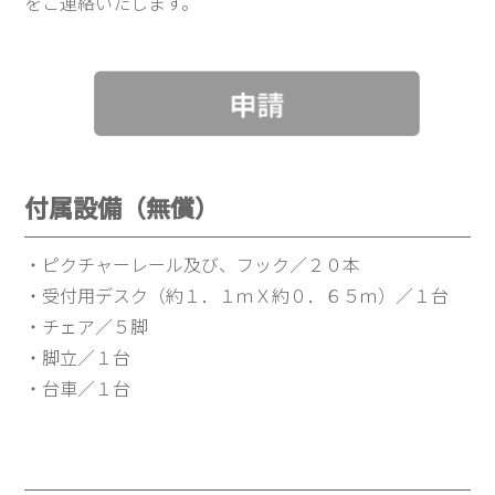
をご連絡いたします。
付属設備（無償）
・ピクチャーレール及び、フック／２０本
・受付用デスク（約１．１ｍＸ約０．６５ｍ）／１台
・チェア／５脚
・脚立／１台
・台車／１台