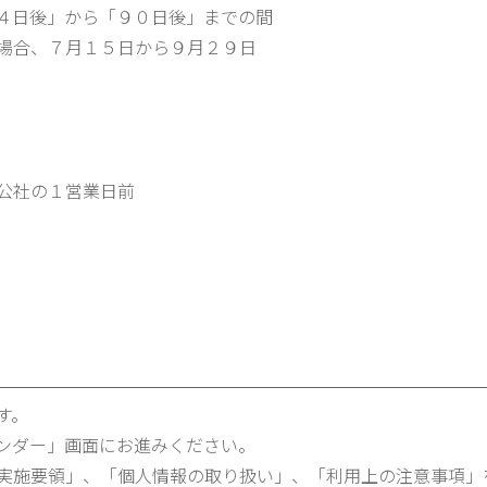
４日後」から「９０日後」までの間
場合、７月１５日から９月２９日
公社の１営業日前
す。
ンダー」画面にお進みください。
実施要領」、「個人情報の取り扱い」、「利用上の注意事項」