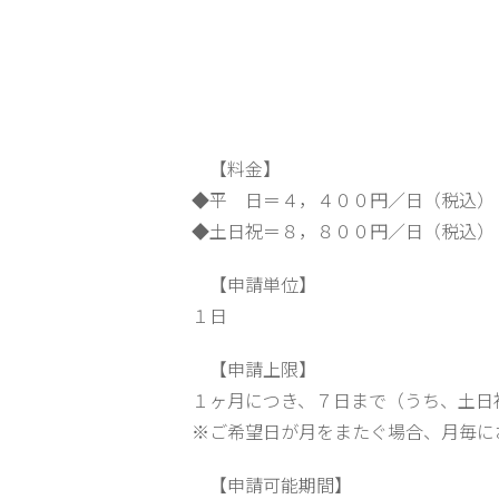
【料金】
◆平 日＝４，４００円／日（税込）
◆土日祝＝８，８００円／日（税込）
【申請単位】
１日
【申請上限】
１ヶ月につき、７日まで（うち、土日
※ご希望日が月をまたぐ場合、月毎に
【申請可能期間】