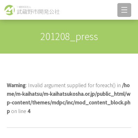
201208_press
Warning
: Invalid argument supplied for foreach() in
/ho
me/m-kaihatsu/m-kaihatsukosha.or.jp/public_html/w
p-content/themes/mdpc/inc/mod_content_block.ph
p
on line
4