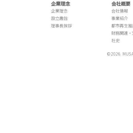
企業理念
会社概要
企業理念
会社情報
設立趣旨
事業紹介
理事長挨拶
都市再生推
財務関連・
社史
©2026. MUS