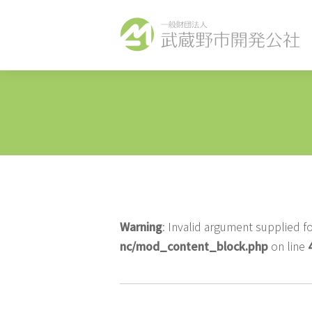
Warning
: Invalid argument supplied fo
nc/mod_content_block.php
on line