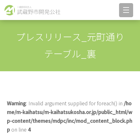
プレスリリース_元町通り
テーブル_裏
Warning
: Invalid argument supplied for foreach() in
/ho
me/m-kaihatsu/m-kaihatsukosha.or.jp/public_html/w
p-content/themes/mdpc/inc/mod_content_block.ph
p
on line
4