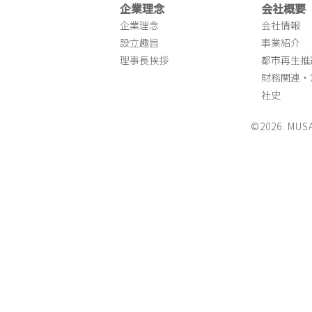
企業理念
会社概要
企業理念
会社情報
設立趣旨
事業紹介
理事長挨拶
都市再生推
財務関連・
社史
©2026. MUS