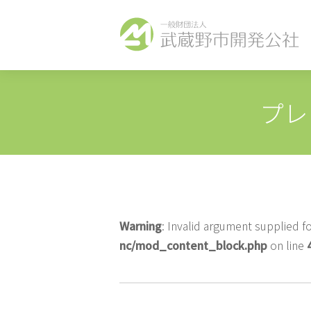
プレ
Warning
: Invalid argument supplied fo
nc/mod_content_block.php
on line