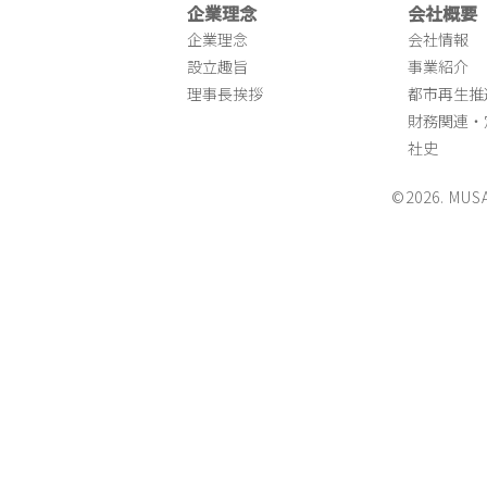
企業理念
会社概要
企業理念
会社情報
設立趣旨
事業紹介
理事長挨拶
都市再生推
財務関連・
社史
©2026. MUS