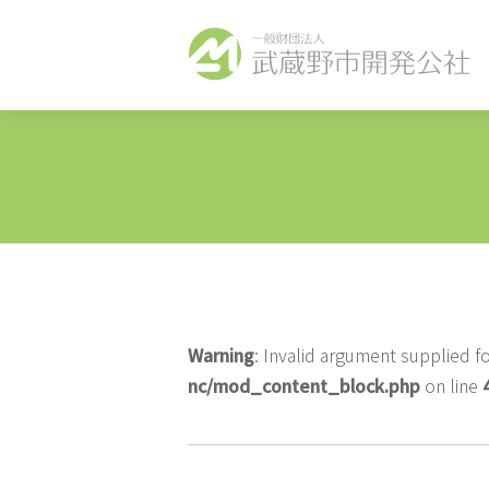
Warning
: Invalid argument supplied fo
nc/mod_content_block.php
on line