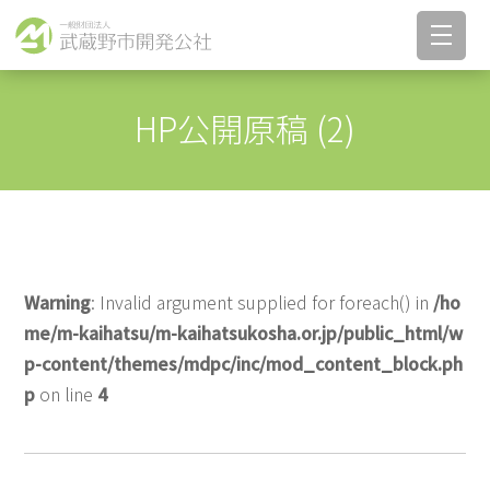
HP公開原稿 (2)
Warning
: Invalid argument supplied for foreach() in
/ho
me/m-kaihatsu/m-kaihatsukosha.or.jp/public_html/w
p-content/themes/mdpc/inc/mod_content_block.ph
p
on line
4